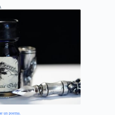
A
me un poema.